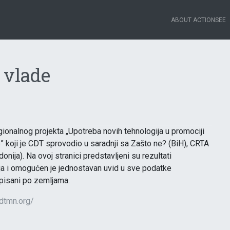
ABOUT ACTIONSEE
 vlade
gionalnog projekta „Upotreba novih tehnologija u promociji
” koji je CDT sprovodio u saradnji sa Zašto ne? (BiH), CRTA
nija). Na ovoj stranici predstavljeni su rezultati
nja i omogućen je jednostavan uvid u sve podatke
rupisani po zemljama.
cdtmn.org/