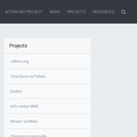
ACTION SEE PROJECT
NEWS
PROJECTS
RESOURCES
Projects
cdtmn.org
Crna Gora na Tviteru
Durbin
Info centar MNE
Novac i politika
Otvoreno pravosuđe